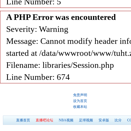
Line Number: 5
A PHP Error was encountered
Severity: Warning
Message: Cannot modify header info
started at /data/wwwroot/www/tuht.
Filename: libraries/Session.php
Line Number: 674
免责声明
设为首页
收藏本站
直播首页
直播吧论坛
NBA视频
足球视频
安卓版
比分
C