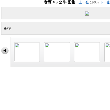
老鹰 VS 公牛 图集
1
上一张
(
/98)
下一张
第4节