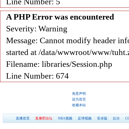
Line Number: 5
A PHP Error was encountered
Severity: Warning
Message: Cannot modify header info
started at /data/wwwroot/www/tuht.
Filename: libraries/Session.php
Line Number: 674
免责声明
设为首页
收藏本站
直播首页
直播吧论坛
NBA视频
足球视频
安卓版
比分
C