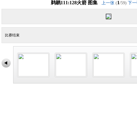
鹈鹕111:128火箭 图集
1
上一张
(
/59)
下一
比赛结束