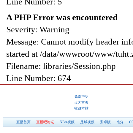
Line Number: 5
A PHP Error was encountered
Severity: Warning
Message: Cannot modify header info
started at /data/wwwroot/www/tuht.
Filename: libraries/Session.php
Line Number: 674
免责声明
设为首页
收藏本站
直播首页
直播吧论坛
NBA视频
足球视频
安卓版
比分
C