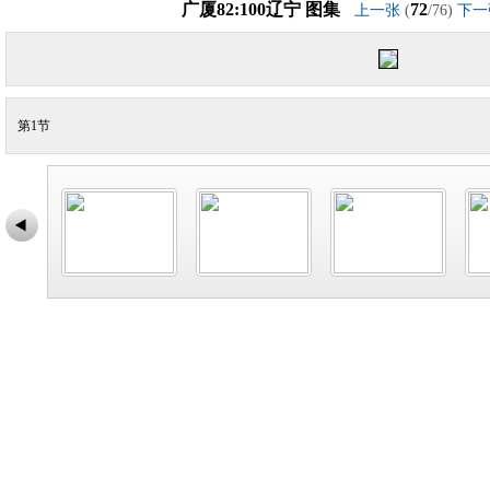
广厦82:100辽宁 图集
72
上一张
(
/76)
下一
第1节