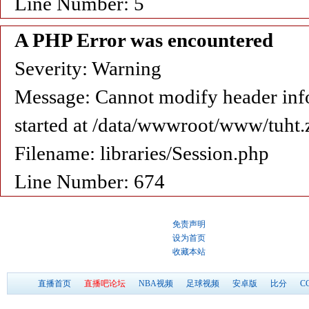
Line Number: 5
A PHP Error was encountered
Severity: Warning
Message: Cannot modify header info
started at /data/wwwroot/www/tuht.
Filename: libraries/Session.php
Line Number: 674
免责声明
设为首页
收藏本站
直播首页
直播吧论坛
NBA视频
足球视频
安卓版
比分
C