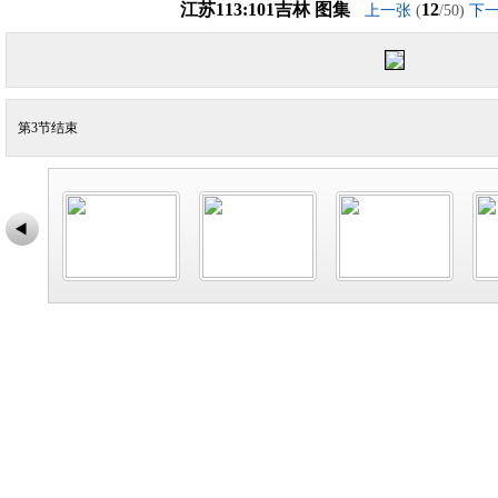
江苏113:101吉林 图集
12
上一张
(
/50)
下
第3节结束