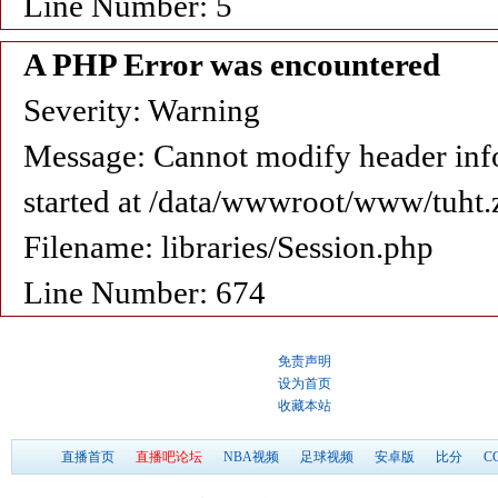
Line Number: 5
A PHP Error was encountered
Severity: Warning
Message: Cannot modify header info
started at /data/wwwroot/www/tuht.
Filename: libraries/Session.php
Line Number: 674
免责声明
设为首页
收藏本站
直播首页
直播吧论坛
NBA视频
足球视频
安卓版
比分
C