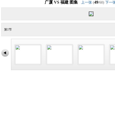
广厦 VS 福建 图集
49
上一张
(
/60)
下一
第1节