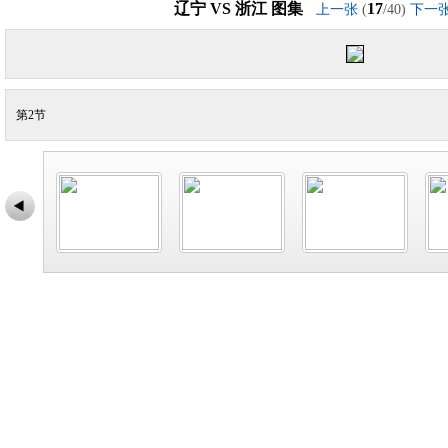
辽宁 VS 浙江 图集
17
上一张
(
/40)
下一
第2节