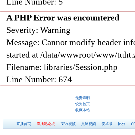
Line Number: 5
A PHP Error was encountered
Severity: Warning
Message: Cannot modify header info
started at /data/wwwroot/www/tuht.
Filename: libraries/Session.php
Line Number: 674
免责声明
设为首页
收藏本站
直播首页
直播吧论坛
NBA视频
足球视频
安卓版
比分
C