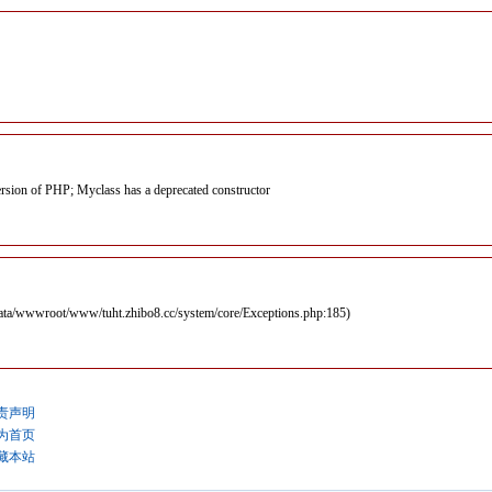
version of PHP; Myclass has a deprecated constructor
 /data/wwwroot/www/tuht.zhibo8.cc/system/core/Exceptions.php:185)
责声明
为首页
藏本站