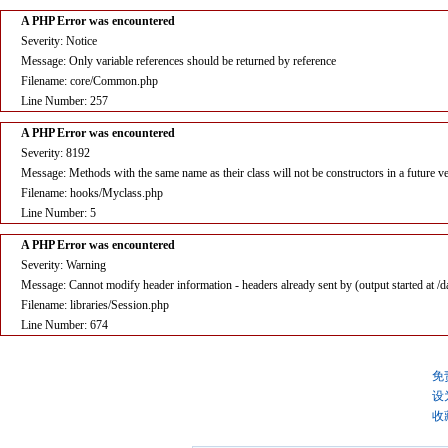
A PHP Error was encountered
Severity: Notice
Message: Only variable references should be returned by reference
Filename: core/Common.php
Line Number: 257
A PHP Error was encountered
Severity: 8192
Message: Methods with the same name as their class will not be constructors in a future 
Filename: hooks/Myclass.php
Line Number: 5
A PHP Error was encountered
Severity: Warning
Message: Cannot modify header information - headers already sent by (output started at
Filename: libraries/Session.php
Line Number: 674
免
设
收