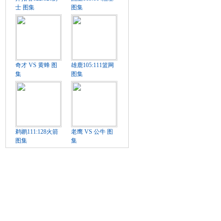
士 图集
图集
奇才 VS 黄蜂 图
雄鹿105:111篮网
集
图集
鹈鹕111:128火箭
老鹰 VS 公牛 图
图集
集