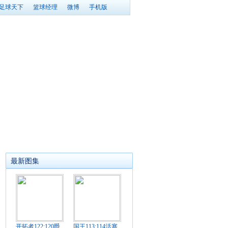
足球天下
篮球经理
微博
手机版
最新图集
开拓者122:120爵
国王113:114活塞