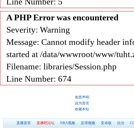
Line Number: 5
A PHP Error was encountered
Severity: Warning
Message: Cannot modify header info
started at /data/wwwroot/www/tuht.
Filename: libraries/Session.php
Line Number: 674
免责声明
设为首页
收藏本站
直播首页
直播吧论坛
NBA视频
足球视频
安卓版
比分
C