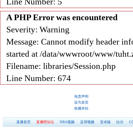
Line Number: 5
A PHP Error was encountered
Severity: Warning
Message: Cannot modify header info
started at /data/wwwroot/www/tuht.
Filename: libraries/Session.php
Line Number: 674
免责声明
设为首页
收藏本站
直播首页
直播吧论坛
NBA视频
足球视频
安卓版
比分
C