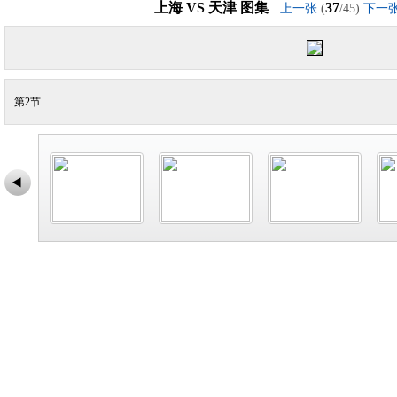
上海 VS 天津 图集
37
上一张
(
/45)
下一
第2节